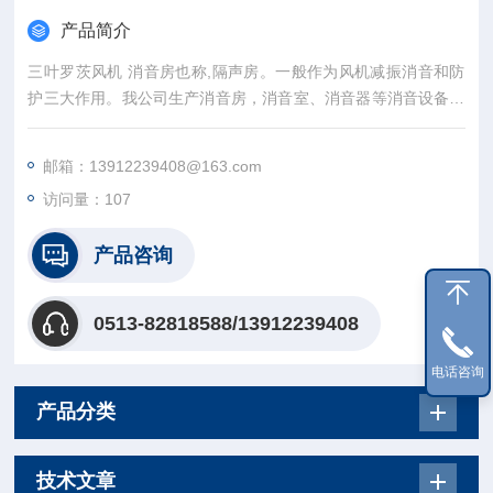
产品简介
三叶罗茨风机 消音房也称,隔声房。一般作为风机减振消音和防
护三大作用。我公司生产消音房，消音室、消音器等消音设备，
技术先进、结构合理，采用2-5mm钢板机械成型后进行喷塑加
工，整洁美观，全方位开门便于检修。配有系统的照明和排风设
邮箱：13912239408@163.com
备，是消音行...
访问量：107
产品咨询
0513-82818588/13912239408
电话咨询
产品分类
技术文章