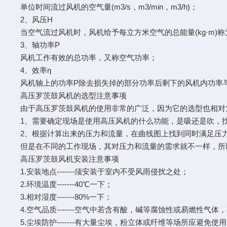
单位时间流过风机的空气量(m3/s，m3/min，m3/h)；
2、风压H
当空气流过风机时，风机给予每立方米空气的总能量(kg·m)称为风机
3、轴功率P
风机工作有效的总功率，又称空气功率；
4、效率η
风机轴上的功率P除去损失掉的部分功率后剩下的风机内功率
高压罗茨鼓风机的选型注意事项
由于高压罗茨鼓风机的使用非常的广泛，因为它的选型也相对
1、需要确定现场是使用高压风机的什么功能，是吸还是吹，
2、根据计算出来的压力和流量，在曲线图上找到同时满足压
但是在不同的工作现场，其对压力和流量的需求就不一样，所
高压罗茨鼓风机安装注意事项
1.安装地点-------须安装于室内不受风雨侵扰之处；
2.环境温度-------40℃一下；
3.相对湿度-------80%一下；
4.空气品质-------空气中若含有酸，碱等腐蚀性或易燃性
5.尘埃防护-------有大量尘埃，粉立体或纤维等场所应