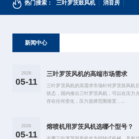
热门搜索：
三叶罗茨鼓风机
消音房
新闻中心
2026
三叶罗茨风机的高端市场需求
05-11
三叶罗茨风机的高需求市场针对罗茨鼓风机
状态，国内推出三叶罗茨风机，可以在压力
存在任何变化，压力选择范围很宽，...
2026
熔喷机用罗茨风机选哪个型号？
05-11
吉腾三叶罗茨鼓风机作为回转式机械，具有