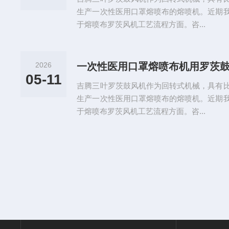
生产一次性医用口罩熔喷布的熔喷机。近期
于熔喷布罗茨风机工艺流程方面。咨...
2026
一次性医用口罩熔喷布机用罗茨
05-11
吉腾三叶罗茨鼓风机作为回转式机械，具有
生产一次性医用口罩熔喷布的熔喷机。近期
于熔喷布罗茨风机工艺流程方面。咨...