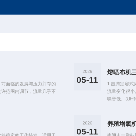
2026
熔喷布机
05-11
目前面临的发展与压力并存的
1.吉腾定容
允许范围内调节，流量几乎不
流量变化很小
噪音低。3.叶
2026
养殖增氧
05-11
比较稳定的工作特性。适用于
南通市吉腾鼓