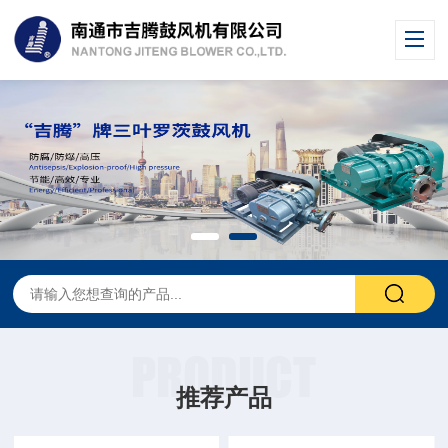
PRODUCT
推荐产品