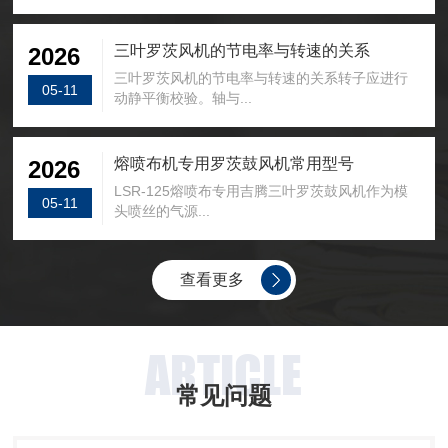
三叶罗茨风机的节电率与转速的关系
2026
三叶罗茨风机的节电率与转速的关系转子应进行
05-11
动静平衡校验。轴与...
熔喷布机专用罗茨鼓风机常用型号
2026
LSR-125熔喷布专用吉腾三叶罗茨鼓风机作为模
05-11
头喷丝的气源...
查看更多
ARTICLE
常见问题