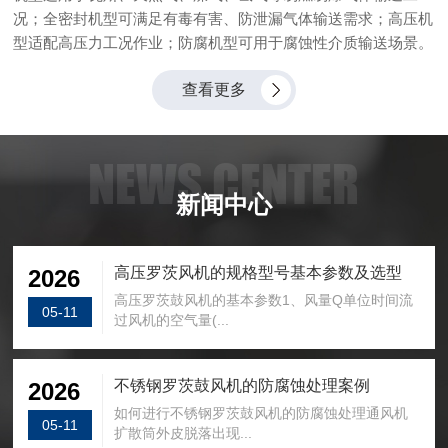
况；全密封机型可满足有毒有害、防泄漏气体输送需求；高压机
型适配高压力工况作业；防腐机型可用于腐蚀性介质输送场景。
公司以自有 “吉腾” 品牌三叶罗茨鼓风机为核心产品，同步
查看更多
配套生产消音房、消音器等配套设备，完善产品配套体系。
企业依托自主技术体系与成熟生产工艺，依托标准化生产检
测流程，稳定输出适配市场需求的风机设备，业务覆盖国内各地
NEWS CENTER
区，并拓展至海外合作市场。公司配备完善的加工设备与检测设
施，建立标准化生产管控流程，稳步夯实生产与交付能力。
新闻中心
企业秉持品质为本的经营理念，将标准化管控贯穿生产全流
程，专注风机设备研发制造与配套服务，持续深耕行业、稳步经
营发展。
高压罗茨风机的规格型号基本参数及选型
2026
高压罗茨鼓风机的基本参数1、风量Q单位时间流
05-11
过风机的空气量(...
不锈钢罗茨鼓风机的防腐蚀处理案例
2026
如何进行不锈钢罗茨鼓风机的防腐蚀处理通风机
05-11
扩散筒外皮脱落出现...